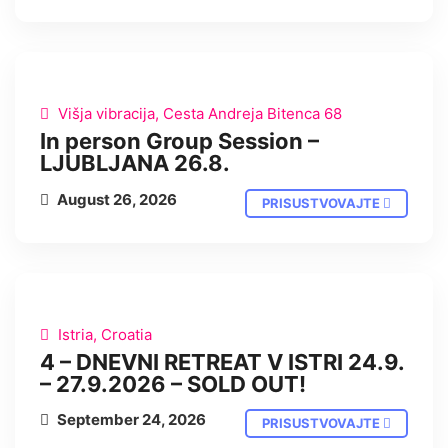
UŽIVO
Višja vibracija, Cesta Andreja Bitenca 68
In person Group Session –
LJUBLJANA 26.8.
August 26, 2026
PRISUSTVOVAJTE
UŽIVO
Istria, Croatia
4 – DNEVNI RETREAT V ISTRI 24.9.
– 27.9.2026 – SOLD OUT!
September 24, 2026
PRISUSTVOVAJTE