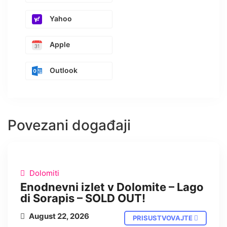
Yahoo
Apple
Outlook
Povezani događaji
UŽIVO
Dolomiti
Enodnevni izlet v Dolomite – Lago
di Sorapis – SOLD OUT!
August 22, 2026
PRISUSTVOVAJTE