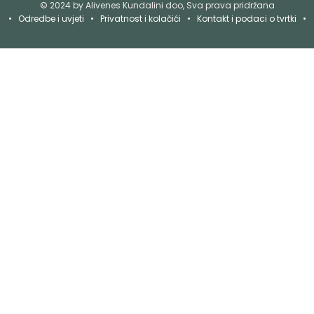
© 2024 by Alivenes Kundalini doo, Sva prava pridržana
•
Odredbe i uvjeti
•
Privatnost i kolačići
•
Kontakt i podaci o tvrtki
•